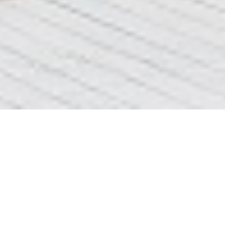
Вызов сантехника Киев
ДОБРОГО ДНЯ
СТОРІНКА
Вызов сантехника
Киев
Переміщена сюди
КЛІК
=>>