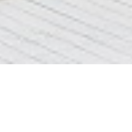
установить раковину киев
ДОБРОГО ДНЯ
СТОРІНКА
Переміщена сюди
установить
=>>
раковину киев
Переміщена сюди
КЛІК
=>>