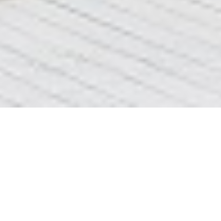
тече кран київ
ДОБРОГО ДНЯ
СТОРІНКА
Переміщена сюди
тече кран київ
=>>
Переміщена сюди
КЛІК
=>>