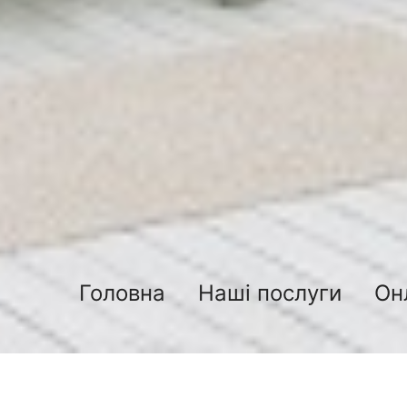
Головна
Наші послуги
Он
са