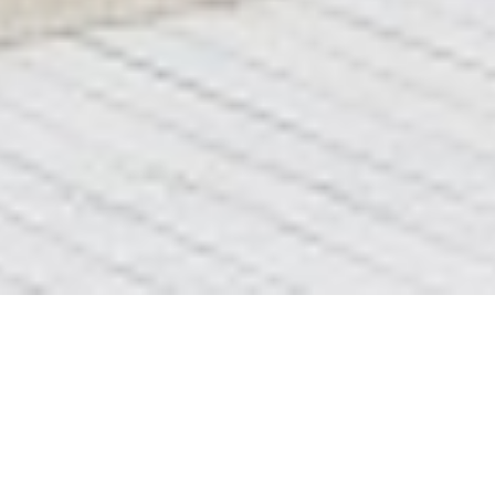
встановлення мийок
сторінка не найдена
перейдіть на сторінку
виклик сантехніка Львів