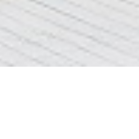
відреставрувати двері
вибачте сторінка
відреставрувати
не найдена
двері
ціни та інформація про
ремонт квартир Львів
<<<клік