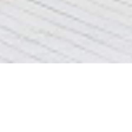
стоимость ремонта квартиры
вибачте сторінка
стоимость ремонта
не найдена
квартиры
ціни та інформація про
ремонт квартир Львів
<<<клік