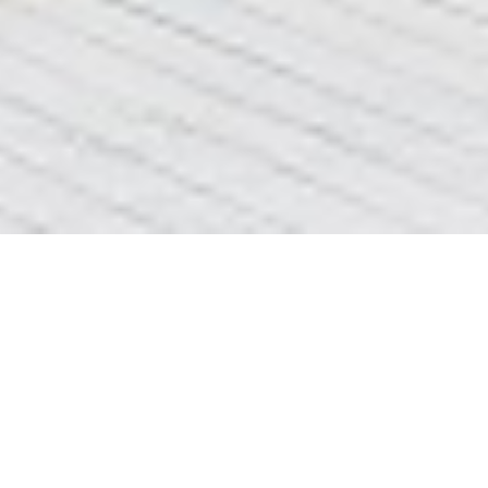
ремонт в квартирі
вибачте сторінка
ремонт в квартирі
не найдена
ціни та інформація про
ремонт квартир Львів
<<<клік