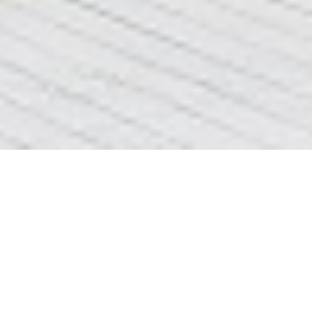
ремонт криші
вибачте сторінка
ремонт криші
не найдена
ціни та інформація про
ремонт квартир Львів
<<<клік