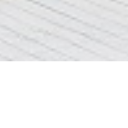
фото ремонта квартир
вибачте сторінка
фото ремонта
не найдена
квартир
ціни та інформація про
ремонт квартир Львів
<<<клік