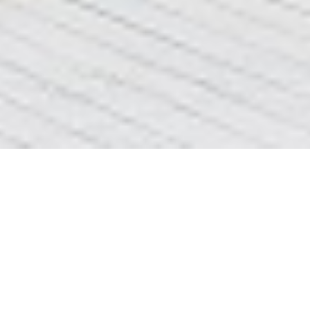
дрібний ремонт квартир
вибачте сторінка
дрібний ремонт
не найдена
квартир
ціни та інформація про
ремонт квартир Львів
<<<клік