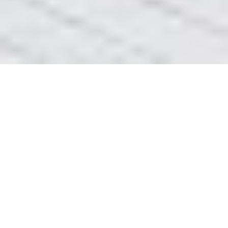
Електричний опір проводів
Електричний опір проводів
Поняття опору та електричної провідності
Кожен орган через який тече струм то він має
певний опір. Диригент властивість матеріалу
ускладнює протікання електричного струму
тут
через це і називається електричне опір
— електрик.
Теорія електронна пояснює суть електричний
опір проводів з металу. Вільні електрони, що