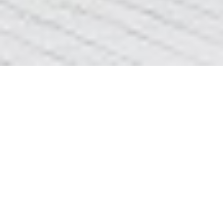
Цінова політика реставрації
ванни
Ціни на реставрацію ванни відрізняються між
собі від 300 грн до 1200, це все відуваєтсья із-
за різності матеріала в роботі , та якості
виконання робіт, працюючи добрим
матеріалом він не може коштувати мало, от і
чим краще ти робим тим дорожча ціна. Ми
працюємо акрилом пластал він зарас є
найкращим матеріалом для реставрації ванн і