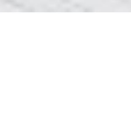
Ремонт ванни та
Ремонт ванн.
Якщо у вас є гарна ванна — це далеко не
ознака, що її не доведеться вам її
найближчим ремонтувати. Взагалі
відновлення ванн — штука коварна.
Реставрація ванн Івано-Франківськ
Реставрація ванн Тернопіль
Яка підстерігає вас навмисно, аби
напакостити. Тому, ви не думайте — ті чуваки,
як
мають старі чугунні ванни не завжди мають