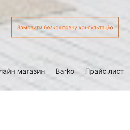
Замовити безкоштовну консультацію
лайн магазин
Barko
Прайс лист
Нова покраска ванни
є з найпопулярніших способів реставрації ванн.