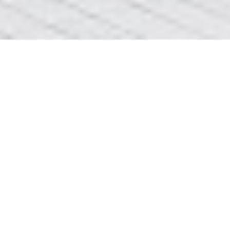
78678675
Вибачте
на реконструкції
реконструкції
Сторінка
перейдіть
реставрація ванн Тернопіль
тернопільської
ванні
маньяк
546
тернопільського
ванни
сода
654
тернопіллям
ванною
білик
321
тернопіллю
ванної
лебідь
1236
тернопіллям
ванних
викладач
147
тернопіллю
ванні
дім
1487
тернополем
ванни
сито
1687