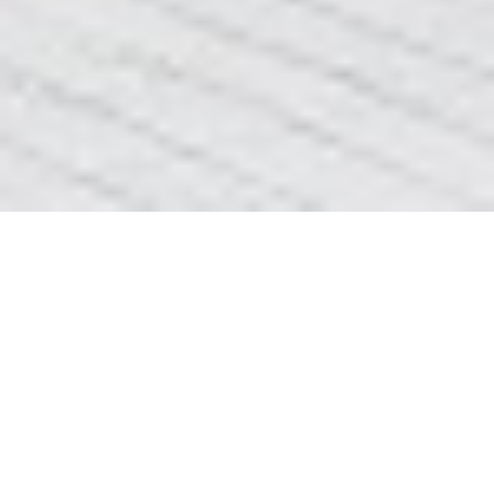
Вибір покриття для підлоги
На сьогоднішній день при виборі покриття для
підлоги можна зупинитись як на буденних
варіантах покриття підлоги, так і на абсолютно
нових та вражаючих за своєю технологією та
ефектом опісля встановлення. Говорячи про
других варіант ми маємо наувазі
облаштування у вашій оселі 3д підлоги.