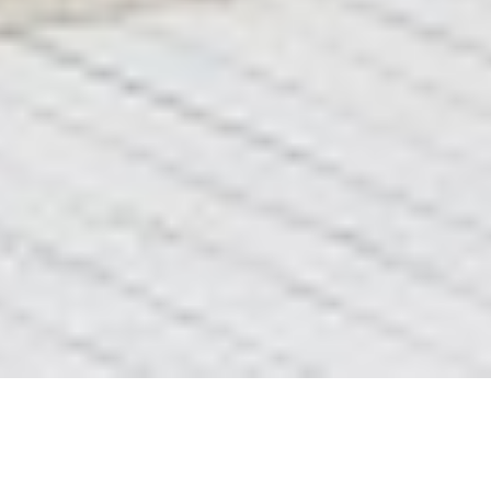
3д підлоги ціни
3д підлоги ціни у Львові