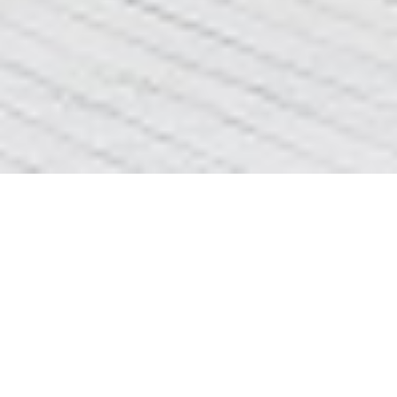
встновлення счетчиков киев
ДОБРОГО ДНЯ
СТОРІНКА
Переміщена сюди
встновлення
=>>
счетчиков киев
КЛІК
Просимо вибачення
За незручності