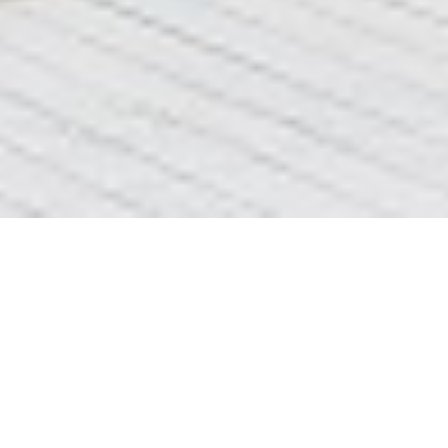
ремонт змішувача київ
ДОБРОГО ДНЯ
СТОРІНКА
Переміщена сюди
ремонт змішувача
=>>
київ
Переміщена сюди
КЛІК
=>>