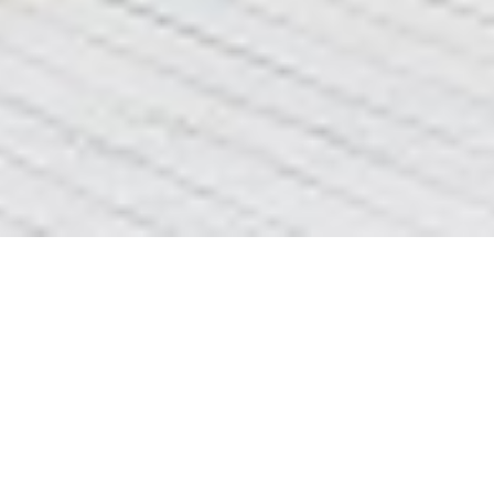
сантехнічний ремонт
вибачте сторінка
сантехнічний
не найдена
ремонт
ціни та інформація про
ремонт квартир Львів
<<<клік