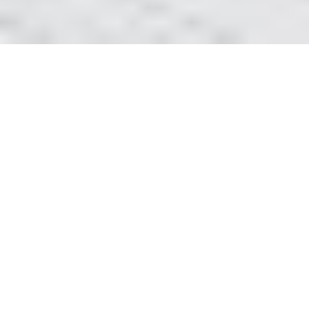
Покрытие акрилом ванны
З часом будь-яка річ втрачає свій
первозданний вигляд. Так і ванна з роками
стає вже не такою блискучою, на ній
з’являються подряпини та тріщинки. Тоді і
виникає думка замінити стару ванну на нову.
Але часто стара ванна має кращу якість та є
міцнішою за нову. Тут і виникає питання про
те, чи варто витрачати гроші на нову ванну,
якщо, є спосіб оновити стару.
реставрація ванн Львів