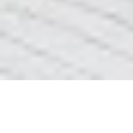
Електропідігрів підлоги Львів
Для того, щоб зберегти тепло в домі, занадто
мало вдатися до якогось одного методу і
надіятися на вражаючий результат. Щоб на
довго зберегти тепло в вашій оселі, варто